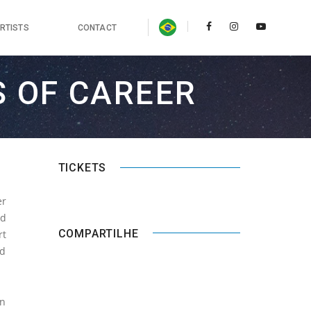
RTISTS
CONTACT
S OF CAREER
TICKETS
r
id
COMPARTILHE
rt
nd
on