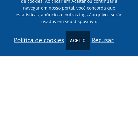
de cookies. Ao clicar em Aceitar ou continuar a
16 DE NOV, 2016
navegar em nosso portal, você concorda que
estatísticas, anúncios e outras tags / arquivos serão
usados em seu dispositivo.
A venda de ingressos inicia Quinta-feira dia 11 de agosto
Política de cookies
Recusar
ACEITO
Yanni no MAIS VOCÊ
18 DE MAR, 2014
Yanni foi recebido por Ana Maria dia 18
POLADIAN PRODUÇÕES