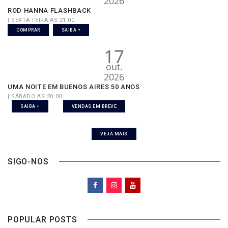
2026
ROD HANNA FLASHBACK
| SEXTA-FEIRA AS 21:00
COMPRAR
SAIBA +
17
out.
2026
UMA NOITE EM BUENOS AIRES 50 ANOS
| SÁBADO AS 20:00
SAIBA +
VENDAS EM BREVE
VEJA MAIS
SIGO-NOS
POPULAR POSTS