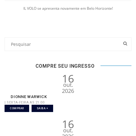
IL VOLO se apresenta novamente em Belo Horizonte!
COMPRE SEU INGRESSO
16
out.
2026
DIONNE WARWICK
| SEXTA-FEIRA AS 21:00
COMPRAR
SAIBA +
16
out.