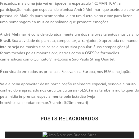
Prezados, mais uma joia vai enriquecer o espetaculo "ROMANTICA": a
participação mais que especial do pianista André Mehmari que aceitou o convite
pessoal da Mafalda para acompanha-la em um dueto piano e voz para fazer
uma homenagem éa musica napolitana que promete emoções.
Andrè Mehmari é considerado atualmente um dos maiores talentos musicais no
Brasil. Sua atividade de pianista, compositor, arranjador, é apreciada no mundo
inteiro seja na musica clasica seja na musica popular. Suas composições já
foram tocadas pelas maiores orquestras como a OSESP e formações
cameristicas como Quinteto Villa-Lobos e Sao Paulo String Quartet.
É convidado em todos os principais Festivais na Europa, nos EUA e no Japão.
Vale a pena aproveitar desta participação realmente especial, sendo ele muito
conhecido e apreciado nos circuitos culturais (SESC) mas tambem muito querido
pela midia imprensa, especialmente pelo Estadão (veja
http://busca.estadao.com.br/?=andre%20mehmari)
POSTS RELACIONADOS