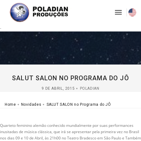
toggle
navigati
-
SALUT SALON NO PROGRAMA DO JÔ
9 DE ABRIL, 2015
POLADIAN
Home
Novidades
SALUT SALON no Programa do JÔ
Quarteto feminino alemão conhecido mundialmente por suas performances
inusitadas de música clássica, que irá se apresentar pela primeira vez no Brasil
nos dias 09 e 10 de Abril, às 21h00 no Teatro Bradesco em São Paulo e Também