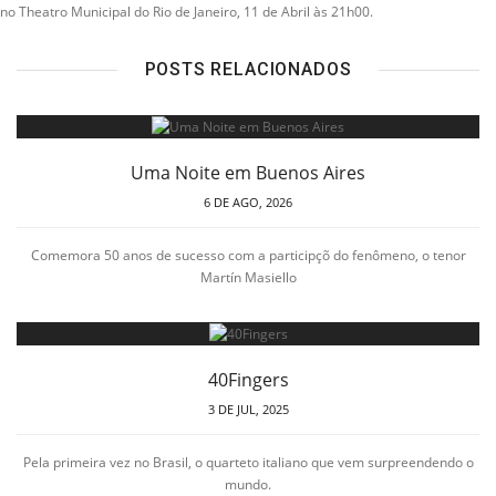
no Theatro Municipal do Rio de Janeiro, 11 de Abril às 21h00.
POSTS RELACIONADOS
Uma Noite em Buenos Aires
6 DE AGO, 2026
Comemora 50 anos de sucesso com a participçõ do fenômeno, o tenor
Martín Masiello
40Fingers
3 DE JUL, 2025
Pela primeira vez no Brasil, o quarteto italiano que vem surpreendendo o
mundo.