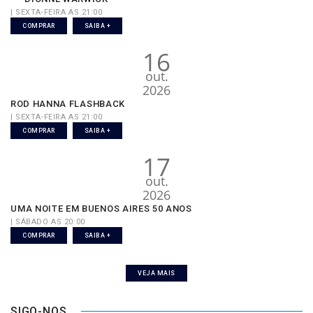
| SEXTA-FEIRA AS 21:00
COMPRAR
SAIBA +
16
out.
2026
ROD HANNA FLASHBACK
| SEXTA-FEIRA AS 21:00
COMPRAR
SAIBA +
17
out.
2026
UMA NOITE EM BUENOS AIRES 50 ANOS
| SÁBADO AS 20:00
COMPRAR
SAIBA +
VEJA MAIS
SIGO-NOS