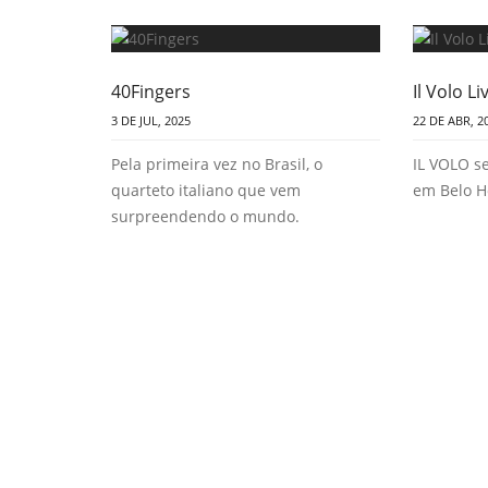
40Fingers
Il Volo L
3 DE JUL, 2025
22 DE ABR, 2
Pela primeira vez no Brasil, o
IL VOLO s
quarteto italiano que vem
em Belo H
surpreendendo o mundo.