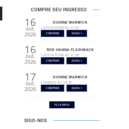
COMPRE SEU INGRESSO
16
DIONNE WARWICK
out.
| SEXTA-FEIRA AS 21:00
2026
COMPRAR
SAIBA +
16
ROD HANNA FLASHBACK
out.
| SEXTA-FEIRA AS 21:00
2026
COMPRAR
SAIBA +
17
DIONNE WARWICK
out.
| SÁBADO AS 20:30
2026
COMPRAR
SAIBA +
VEJA MAIS
SIGO-NOS