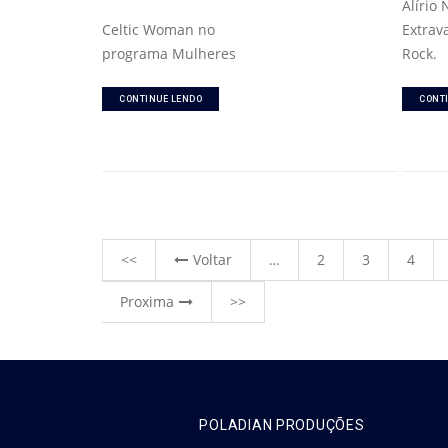
Alírio
Celtic Woman no
Extrav
programa Mulheres
Rock.
CONTINUE LENDO
CONT
<<
Voltar
…
2
3
4
Proxima
>>
POLADIAN PRODUÇÕES