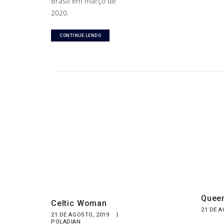
Brasil em março de
2020.
CONTINUE LENDO
Quee
Celtic Woman
21 DE 
21 DE AGOSTO, 2019
|
POLADIAN