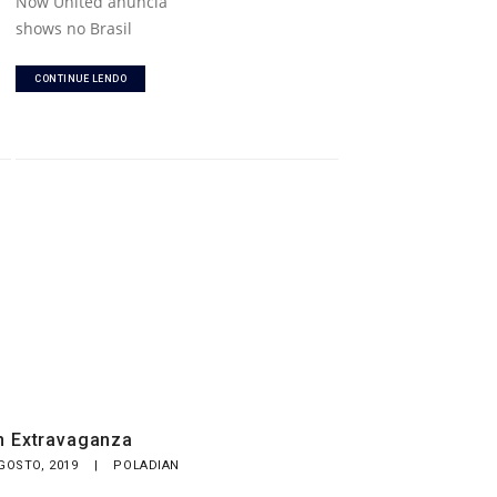
Now United anuncia
shows no Brasil
CONTINUE LENDO
n Extravaganza
AGOSTO, 2019
|
POLADIAN