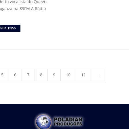
 Netto vocalista do Queen
aganza na 89FM A Rádio
INUE LENDO
5
6
7
8
9
10
11
…